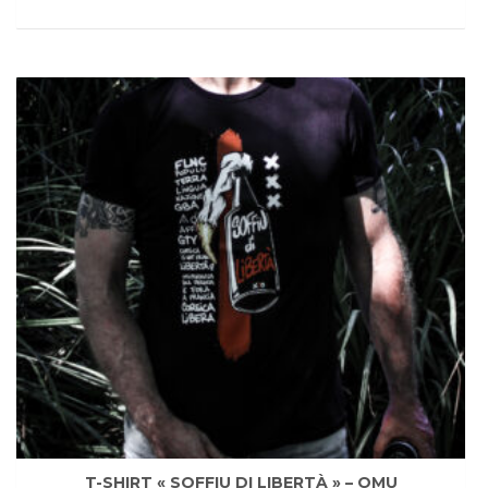
T-SHIRT « SOFFIU DI LIBERTÀ » – OMU