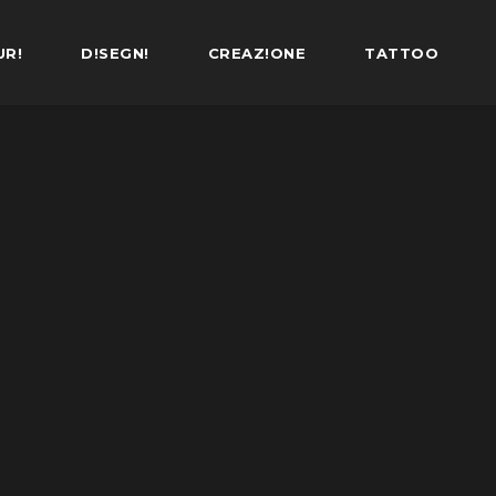
UR!
D!SEGN!
CREAZ!ONE
TATTOO