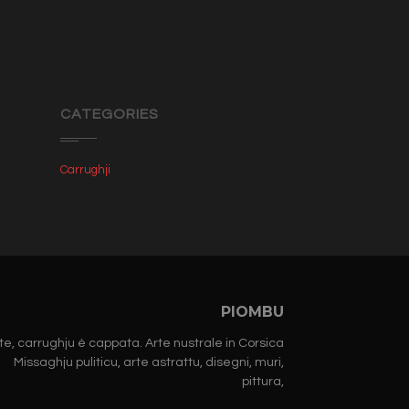
CATEGORIES
Carrughji
PIOMBU
te, carrughju è cappata. Arte nustrale in Corsica
Missaghju puliticu, arte astrattu, disegni, muri,
pittura,