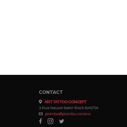
CONTACT
ART TATTOO CONCEPT
3 Rue Neuve Saint-Roch BASTIA
piombu@piombu.corsica