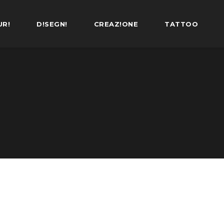
UR!
D!SEGN!
CREAZ!ONE
TATTOO