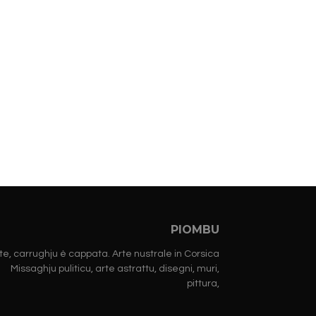
PIOMBU
te, carrughju è cappata. Arte nustrale in Corsica
Missaghju puliticu, arte astrattu, disegni, muri,
pittura,