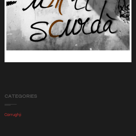
mde
CATEGORIES
Carrughji