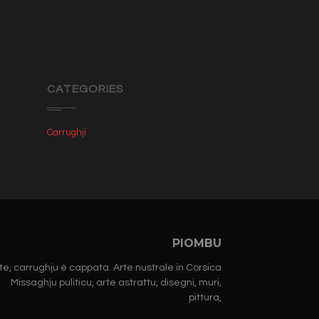
CATEGORIES
Carrughji
PIOMBU
te, carrughju è cappata. Arte nustrale in Corsica
Missaghju puliticu, arte astrattu, disegni, muri,
pittura,