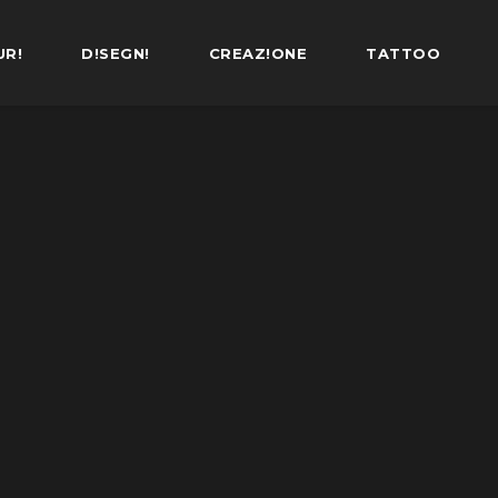
UR!
D!SEGN!
CREAZ!ONE
TATTOO