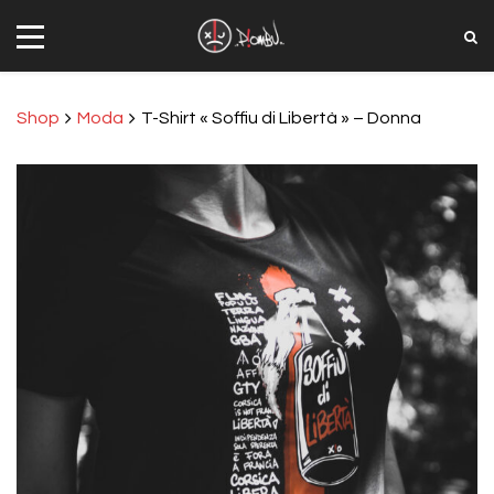
Shop
Moda
T-Shirt « Soffiu di Libertà » – Donna