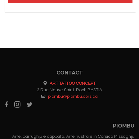
CONTACT
ART TATTOO CONCEPT
3 Rue Neuve Saint-Roch BASTIA
piombu@piombu.corsica
PIOMBU
Arte, carrughju è cappata. Arte nustrale in Corsica Missaghju