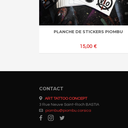
PLANCHE DE STICKERS PIOMBU
15,00
€
CONTACT
ART TATTOO CONCEPT
3 Rue Neuve Saint-Roch BASTIA
piombu@piombu.corsica