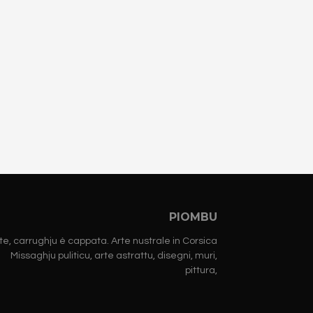
PIOMBU
te, carrughju è cappata. Arte nustrale in Corsica
Missaghju puliticu, arte astrattu, disegni, muri,
pittura,