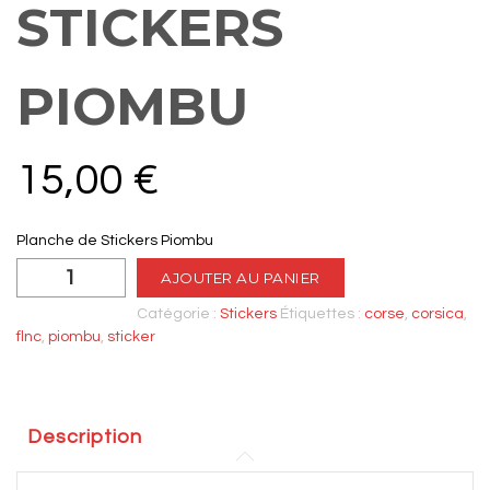
STICKERS
PIOMBU
15,00
€
Planche de Stickers Piombu
quantité
AJOUTER AU PANIER
de
Planche
Catégorie :
Stickers
Étiquettes :
corse
,
corsica
,
de
flnc
,
piombu
,
sticker
Stickers
Piombu
Description