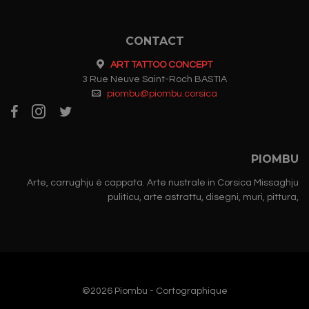
Les
options
peuvent
CONTACT
être
choisies
ART TATTOO CONCEPT
sur
3 Rue Neuve Saint-Roch BASTIA
la
piombu@piombu.corsica
page
du
produit
PIOMBU
Arte, carrughju è cappata. Arte nustrale in Corsica Missaghju
puliticu, arte astrattu, disegni, muri, pittura,
©2026 Piombu - Cortographique