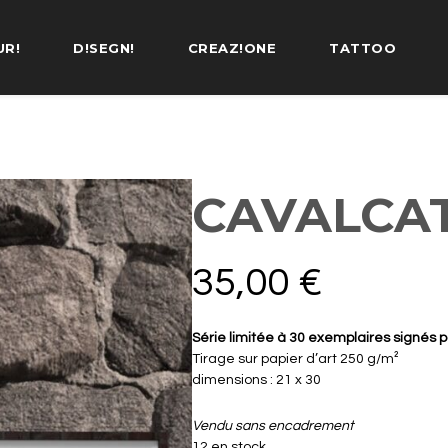
UR!
D!SEGN!
CREAZ!ONE
TATTOO
CAVALCA
35,00
€
Série limitée à 30 exemplaires signés pa
Tirage sur papier d’art 250 g/m²
dimensions : 21 x 30
Vendu sans encadrement
12 en stock