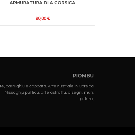
ARMURATURA DI A CORSICA
90,00
€
PIOMBU
te, carrughju è cappata. Arte nustrale in Corsica
Missaghju puliticu, arte astrattu, disegni, muri,
pittura,