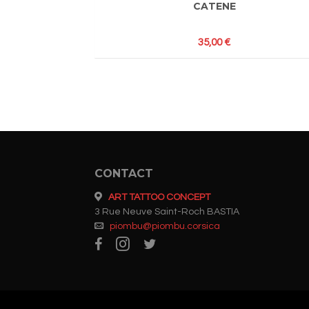
CATENE
35,00
€
CONTACT
ART TATTOO CONCEPT
3 Rue Neuve Saint-Roch BASTIA
piombu@piombu.corsica