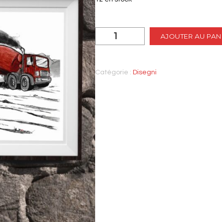
quantité
AJOUTER AU PAN
de
Cavalcata
Catégorie :
Disegni