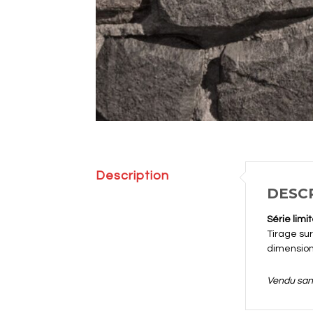
Description
DESC
Série limi
Tirage sur
dimensions
Vendu sa