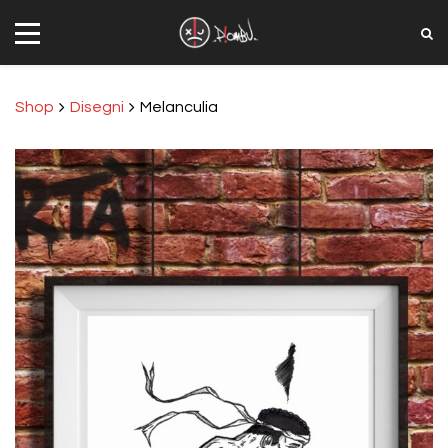
Shop
Disegni
Melanculia