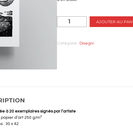
quantité
AJOUTER AU PAN
de
Cimentu
Catégorie :
Disegni
RIPTION
tée à 20 exemplaires signés par l’artiste
 papier d’art 250 g/m²
 : 30 x 42