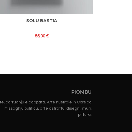
SOLU BASTIA
55,00
€
PIOMBU
te, carrughju è cappata. Arte nustrale in Corsica
Missaghju puliticu, arte astrattu, disegni, muri,
pittura,