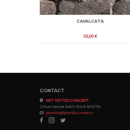
CAVALCATA
35,00
€
CONTACT
ART TATTOO CONCEPT
3 Rue Neuve Saint-Roch BASTIA
piombu@piombu.corsica