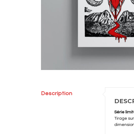
Description
DESC
Série limi
Tirage sur
dimensions