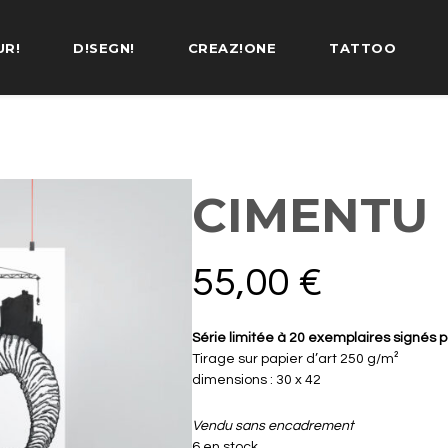
UR!
D!SEGN!
CREAZ!ONE
TATTOO
CIMENTU
55,00
€
Série limitée à 20 exemplaires signés pa
Tirage sur papier d’art 250 g/m²
dimensions : 30 x 42
Vendu sans encadrement
6 en stock