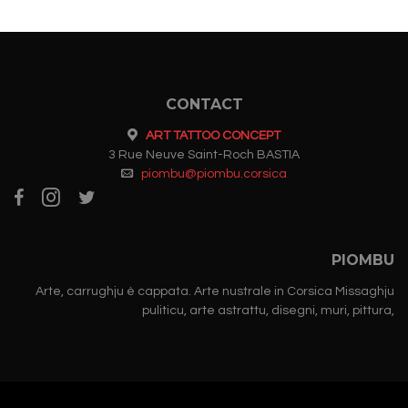
CONTACT
ART TATTOO CONCEPT
3 Rue Neuve Saint-Roch BASTIA
piombu@piombu.corsica
PIOMBU
Arte, carrughju è cappata. Arte nustrale in Corsica Missaghju
puliticu, arte astrattu, disegni, muri, pittura,