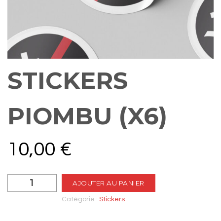
STICKERS
PIOMBU (X6)
10,00
€
quantité
AJOUTER AU PANIER
de
Stickers
Catégorie :
Stickers
Piombu
(x6)